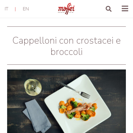
IT
|
EN
Cappelloni con crostacei e
broccoli