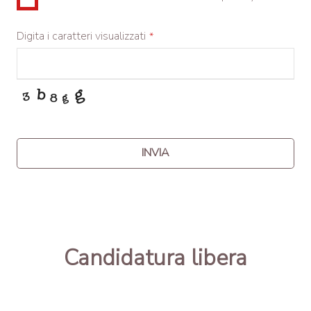
Digita i caratteri visualizzati
*
INVIA
This
field
should
be
Candidatura libera
left
blank