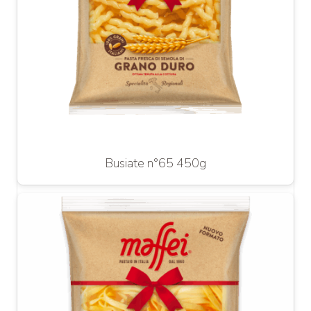
Busiate n°65 450g