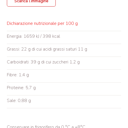
Scarica l’immagine
Dichiarazione nutrizionale per 100 g
Energia: 1659 kJ / 398 kcal
Grassi: 22 g di cui acidi grassi saturi 11 g
Carboidrati: 39 g di cui zuccheri 1,2 g
Fibre: 1,4 g
Proteine: 5,7 g
Sale: 0,88 g
Conservare in frigorifero da 0 °C a +8°C