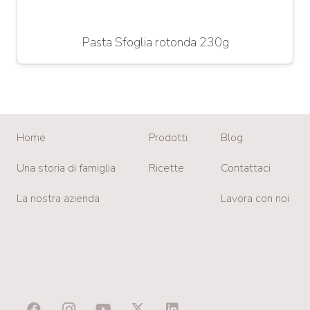
Pasta Sfoglia rotonda 230g
Home
Prodotti
Blog
Una storia di famiglia
Ricette
Contattaci
La nostra azienda
Lavora con noi